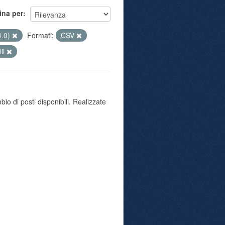
ina per
4.0)
Formati:
CSV
lli
io di posti disponibili. Realizzate