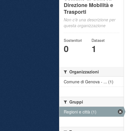
Direzione Mobilità e
Trasporti
Non c'è una descrizione per
questa organizzazione
Sostenitori
Dataset
0
1
Organizzazioni
Comune di Genova - ... (1)
Gruppi
Regioni e città (1)