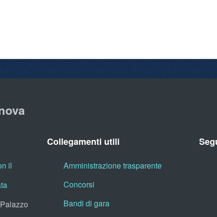
nova
Collegamenti utili
Segu
n il
Amministrazione trasparente
Concorsi
ata
Bandi di gara
, Palazzo