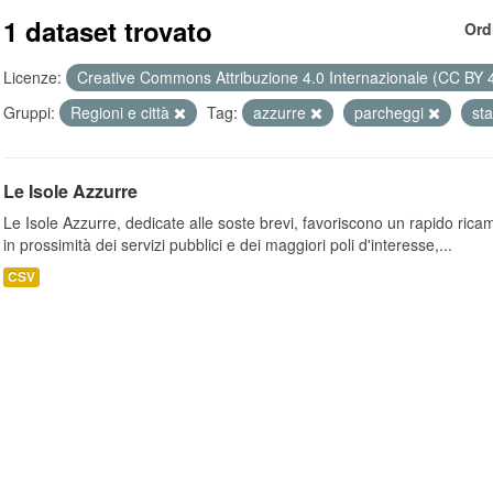
1 dataset trovato
Ord
Licenze:
Creative Commons Attribuzione 4.0 Internazionale (CC BY 
Gruppi:
Regioni e città
Tag:
azzurre
parcheggi
sta
Le Isole Azzurre
Le Isole Azzurre, dedicate alle soste brevi, favoriscono un rapido ricamb
in prossimità dei servizi pubblici e dei maggiori poli d'interesse,...
CSV