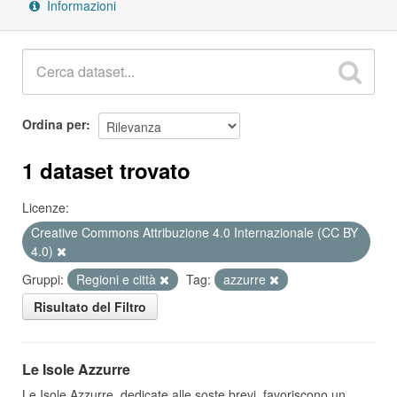
Informazioni
Ordina per
1 dataset trovato
Licenze:
Creative Commons Attribuzione 4.0 Internazionale (CC BY
4.0)
Gruppi:
Regioni e città
Tag:
azzurre
Risultato del Filtro
Le Isole Azzurre
Le Isole Azzurre, dedicate alle soste brevi, favoriscono un