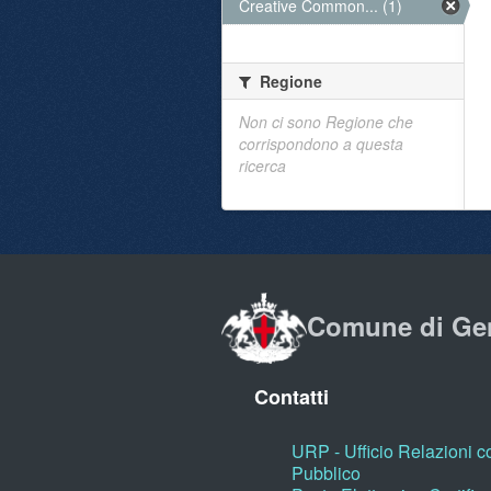
Creative Common... (1)
Regione
Non ci sono Regione che
corrispondono a questa
ricerca
Comune di Ge
Contatti
URP - Ufficio Relazioni co
Pubblico