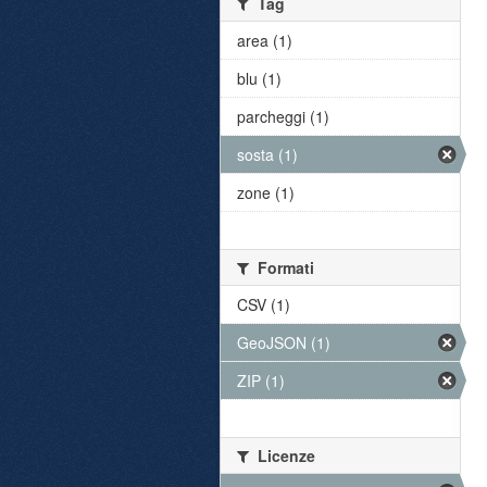
Tag
area (1)
blu (1)
parcheggi (1)
sosta (1)
zone (1)
Formati
CSV (1)
GeoJSON (1)
ZIP (1)
Licenze