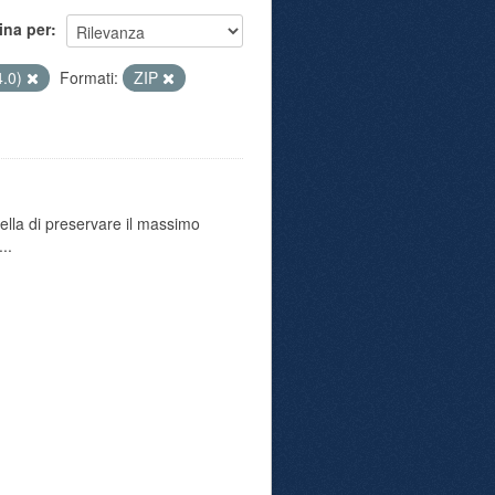
ina per
4.0)
Formati:
ZIP
uella di preservare il massimo
..