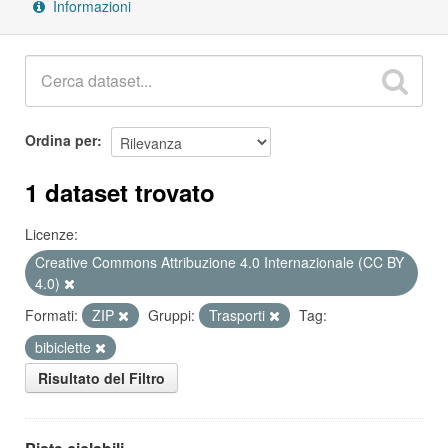
Informazioni
Ordina per
1 dataset trovato
Licenze:
Creative Commons Attribuzione 4.0 Internazionale (CC BY
4.0)
Formati:
ZIP
Gruppi:
Trasporti
Tag:
bibiclette
Risultato del Filtro