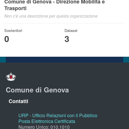
Comune di Genova - Direzione Mobilità e
Trasporti
Non c'è una descrizione per questa organizzazione
Sostenitori
Dataset
0
3
Comune di Genova
Contatti
URP - Ufficio Relazioni con il Pubblico
Posta Elettronica Certificata
Numero Unico: 010.1010