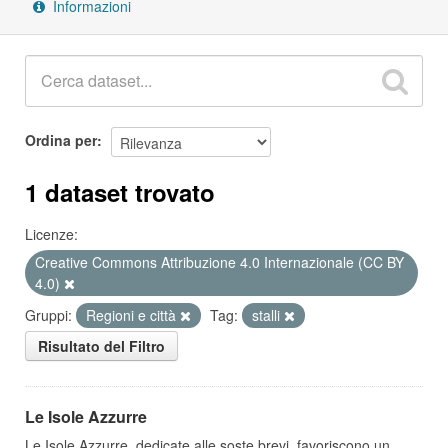
Informazioni
Ordina per
1 dataset trovato
Licenze:
Creative Commons Attribuzione 4.0 Internazionale (CC BY
4.0)
Gruppi:
Regioni e città
Tag:
stalli
Risultato del Filtro
Le Isole Azzurre
Le Isole Azzurre, dedicate alle soste brevi, favoriscono un