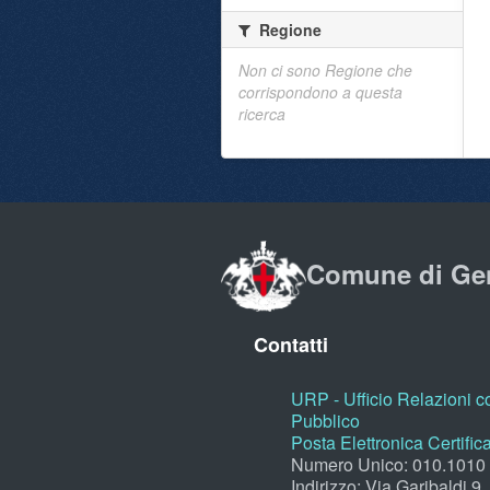
Regione
Non ci sono Regione che
corrispondono a questa
ricerca
Comune di Ge
Contatti
URP - Ufficio Relazioni co
Pubblico
Posta Elettronica Certific
Numero Unico: 010.1010
Indirizzo: Via Garibaldi 9