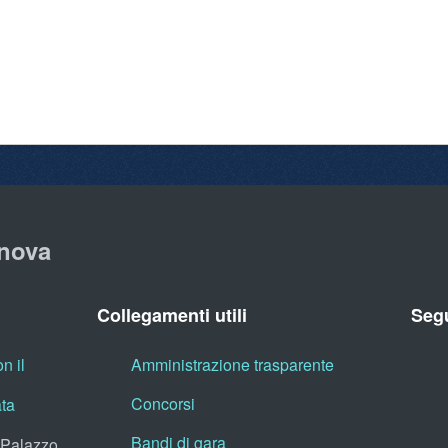
nova
Collegamenti utili
Segu
n il
Amministrazione trasparente
Concorsi
ata
Bandi di gara
, Palazzo