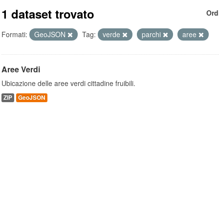
1 dataset trovato
Ord
Formati:
GeoJSON
Tag:
verde
parchi
aree
Aree Verdi
Ubicazione delle aree verdi cittadine fruibili.
ZIP
GeoJSON