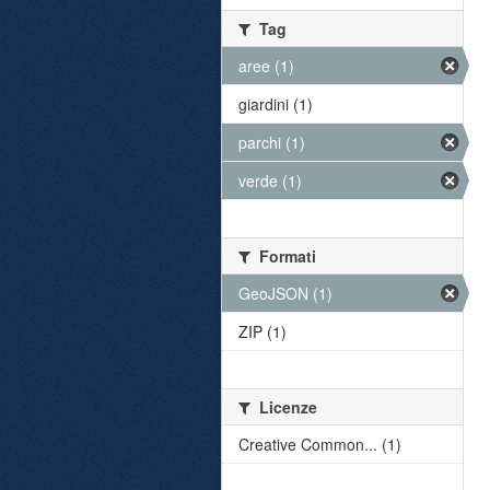
Tag
aree (1)
giardini (1)
parchi (1)
verde (1)
Formati
GeoJSON (1)
ZIP (1)
Licenze
Creative Common... (1)