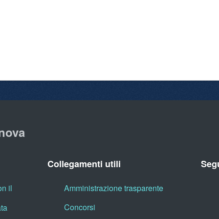
nova
Collegamenti utili
Segu
n il
Amministrazione trasparente
Concorsi
ata