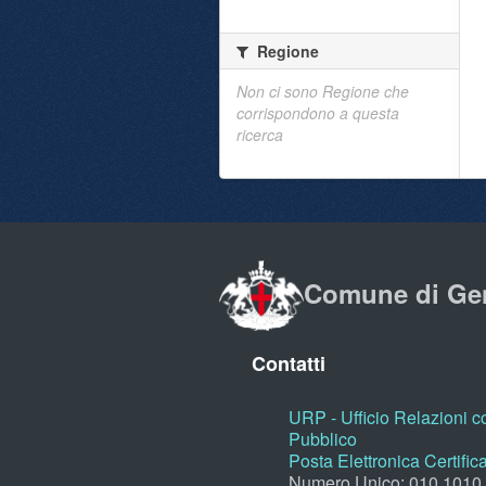
Regione
Non ci sono Regione che
corrispondono a questa
ricerca
Comune di Ge
Contatti
URP - Ufficio Relazioni co
Pubblico
Posta Elettronica Certific
Numero Unico: 010.1010