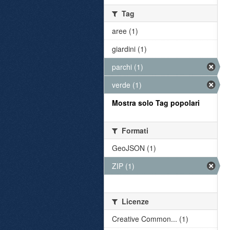
Tag
aree (1)
giardini (1)
parchi (1)
verde (1)
Mostra solo Tag popolari
Formati
GeoJSON (1)
ZIP (1)
Licenze
Creative Common... (1)