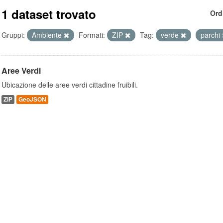
1 dataset trovato
Ord
Gruppi:
Ambiente
Formati:
ZIP
Tag:
verde
parchi
Aree Verdi
Ubicazione delle aree verdi cittadine fruibili.
ZIP
GeoJSON