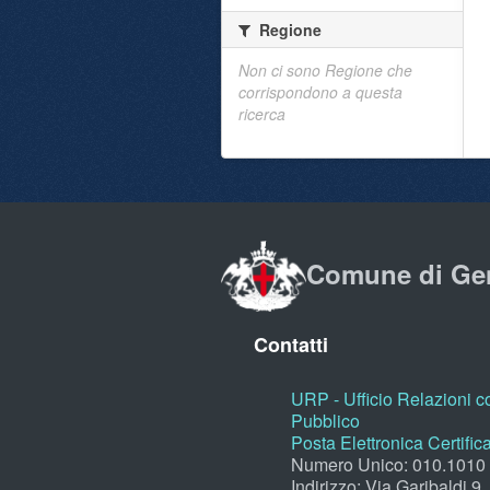
Regione
Non ci sono Regione che
corrispondono a questa
ricerca
Comune di Ge
Contatti
URP - Ufficio Relazioni co
Pubblico
Posta Elettronica Certific
Numero Unico: 010.1010
Indirizzo: Via Garibaldi 9