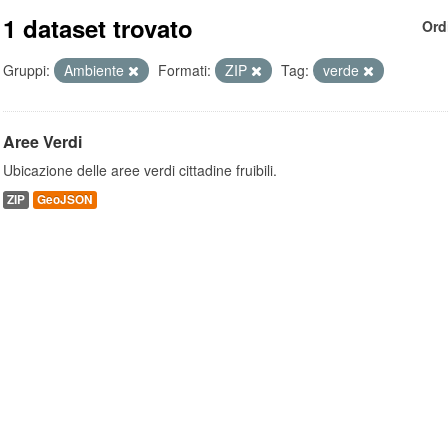
1 dataset trovato
Ord
Gruppi:
Ambiente
Formati:
ZIP
Tag:
verde
Aree Verdi
Ubicazione delle aree verdi cittadine fruibili.
ZIP
GeoJSON