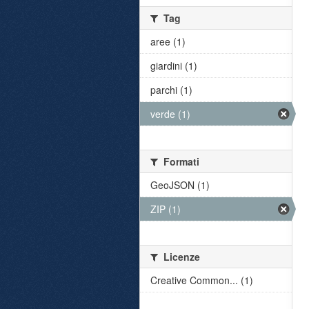
Tag
aree (1)
giardini (1)
parchi (1)
verde (1)
Formati
GeoJSON (1)
ZIP (1)
Licenze
Creative Common... (1)