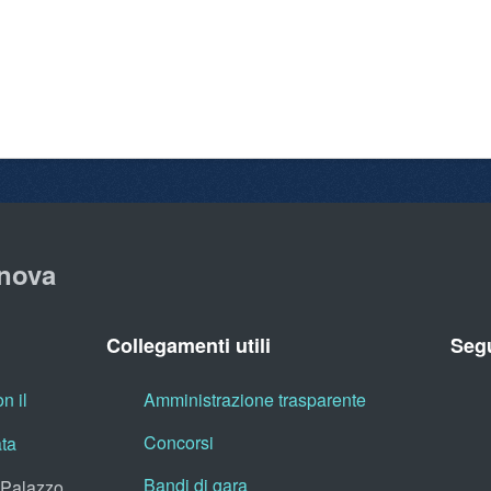
nova
Collegamenti utili
Segu
n il
Amministrazione trasparente
Concorsi
ata
Bandi di gara
, Palazzo