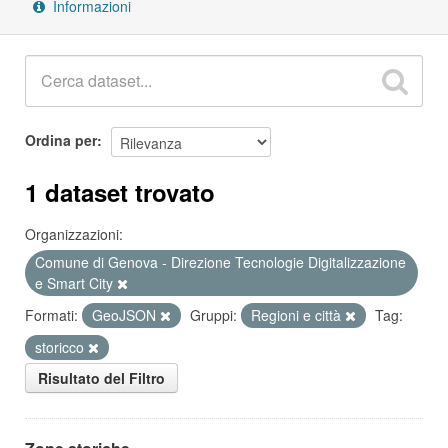
Informazioni
Ordina per
1 dataset trovato
Organizzazioni:
Comune di Genova - Direzione Tecnologie Digitalizzazione
e Smart City
Formati:
GeoJSON
Gruppi:
Regioni e città
Tag:
storicco
Risultato del Filtro