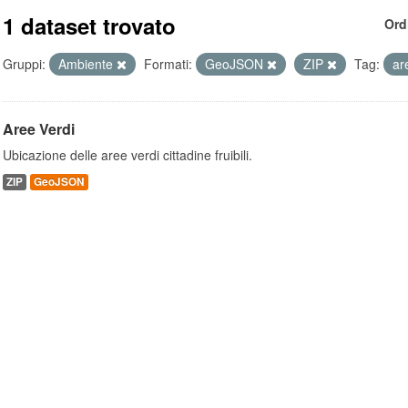
1 dataset trovato
Ord
Gruppi:
Ambiente
Formati:
GeoJSON
ZIP
Tag:
ar
Aree Verdi
Ubicazione delle aree verdi cittadine fruibili.
ZIP
GeoJSON