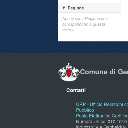
Regione
Non ci sono Regione che
corrispondono a questa
ricerca
Comune di Ge
Contatti
URP - Ufficio Relazioni co
Pubblico
Posta Elettronica Certific
Numero Unico: 010.1010
Indirizzo: Via Garibaldi 9