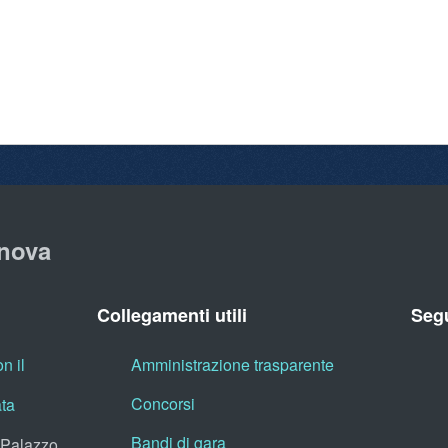
nova
Collegamenti utili
Segu
n il
Amministrazione trasparente
Concorsi
ata
Bandi di gara
, Palazzo