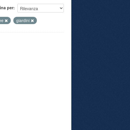
ina per
ee
giardini