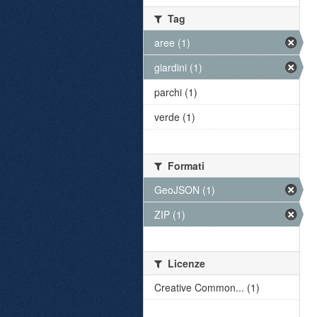
Tag
aree (1)
giardini (1)
parchi (1)
verde (1)
Formati
GeoJSON (1)
ZIP (1)
Licenze
Creative Common... (1)