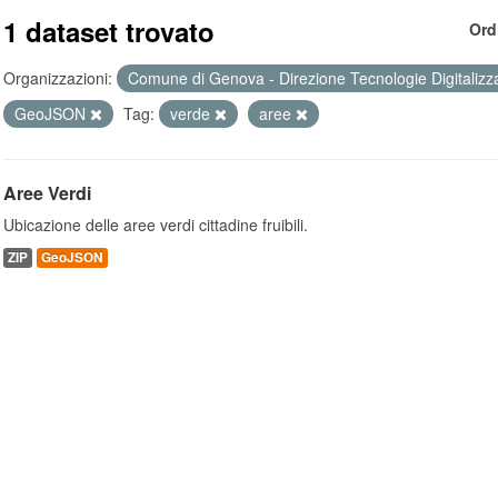
1 dataset trovato
Ord
Organizzazioni:
Comune di Genova - Direzione Tecnologie Digitalizz
GeoJSON
Tag:
verde
aree
Aree Verdi
Ubicazione delle aree verdi cittadine fruibili.
ZIP
GeoJSON