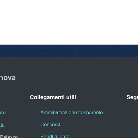
nova
Collegamenti utili
Segu
n il
Amministrazione trasparente
Concorsi
ata
Bandi di gara
, Palazzo