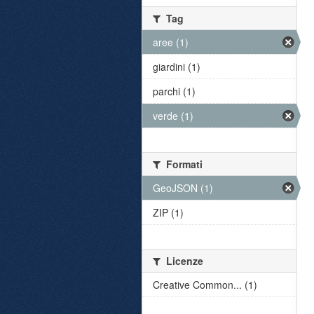
Tag
aree (1)
giardini (1)
parchi (1)
verde (1)
Formati
GeoJSON (1)
ZIP (1)
Licenze
Creative Common... (1)