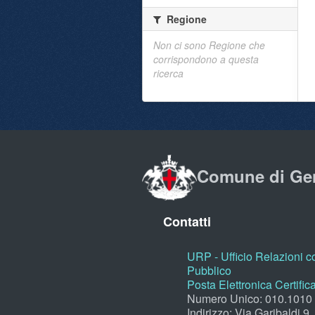
Regione
Non ci sono Regione che
corrispondono a questa
ricerca
Comune di Ge
Contatti
URP - Ufficio Relazioni co
Pubblico
Posta Elettronica Certific
Numero Unico: 010.1010
Indirizzo: Via Garibaldi 9