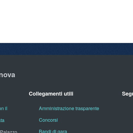
nova
Collegamenti utili
Segu
n il
Amministrazione trasparente
Concorsi
ata
Bandi di gara
, Palazzo