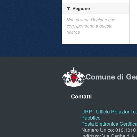
Regione
Non ci sono Regione che
corrispondono a questa
ricerca
Comune di Ge
Contatti
URP - Ufficio Relazioni co
Pubblico
Posta Elettronica Certific
Numero Unico: 010.1010
Indirizzo: Via Garibaldi 9