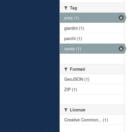
Tag
aree (1)
giardini (1)
parchi (1)
verde (1)
Formati
GeoJSON (1)
ZIP (1)
Licenze
Creative Common... (1)