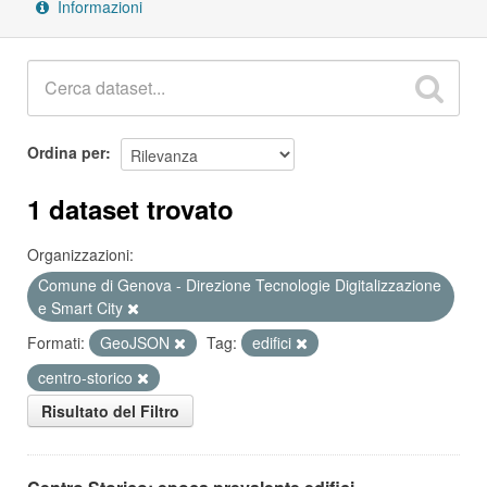
Informazioni
Ordina per
1 dataset trovato
Organizzazioni:
Comune di Genova - Direzione Tecnologie Digitalizzazione
e Smart City
Formati:
GeoJSON
Tag:
edifici
centro-storico
Risultato del Filtro