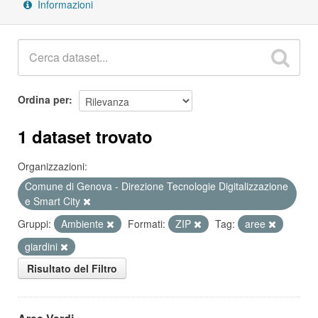
Informazioni
Ordina per
1 dataset trovato
Organizzazioni:
Comune di Genova - Direzione Tecnologie Digitalizzazione
e Smart City
Gruppi:
Ambiente
Formati:
ZIP
Tag:
aree
giardini
Risultato del Filtro