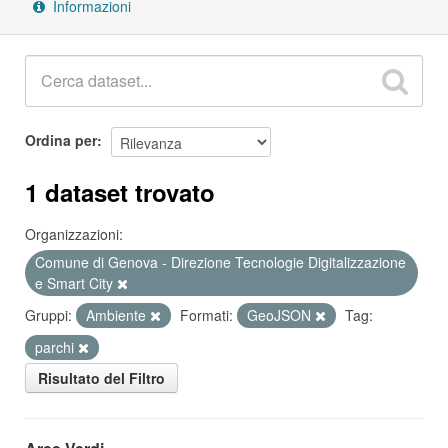
Informazioni
Ordina per
1 dataset trovato
Organizzazioni:
Comune di Genova - Direzione Tecnologie Digitalizzazione
e Smart City
Gruppi:
Ambiente
Formati:
GeoJSON
Tag:
parchi
Risultato del Filtro