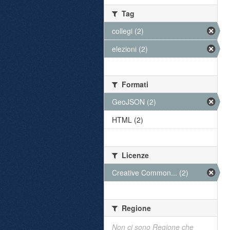
Tag
collegi (2)
elezioni (2)
Formati
GeoJSON (2)
HTML (2)
Licenze
Creative Common... (2)
Regione
Non ci sono Regione che