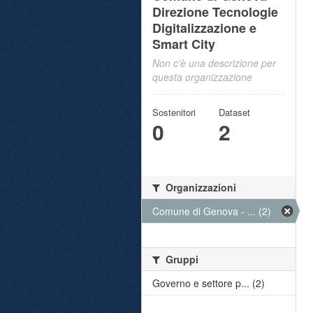
Direzione Tecnologie
Digitalizzazione e
Smart City
Non c'è una descrizione per
questa organizzazione
Sostenitori
Dataset
0
2
Organizzazioni
Comune di Genova - ... (2)
Gruppi
Governo e settore p... (2)