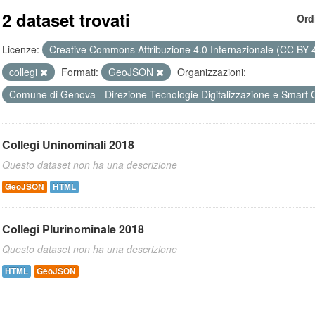
2 dataset trovati
Ord
Licenze:
Creative Commons Attribuzione 4.0 Internazionale (CC BY 
collegi
Formati:
GeoJSON
Organizzazioni:
Comune di Genova - Direzione Tecnologie Digitalizzazione e Smart 
Collegi Uninominali 2018
Questo dataset non ha una descrizione
GeoJSON
HTML
Collegi Plurinominale 2018
Questo dataset non ha una descrizione
HTML
GeoJSON