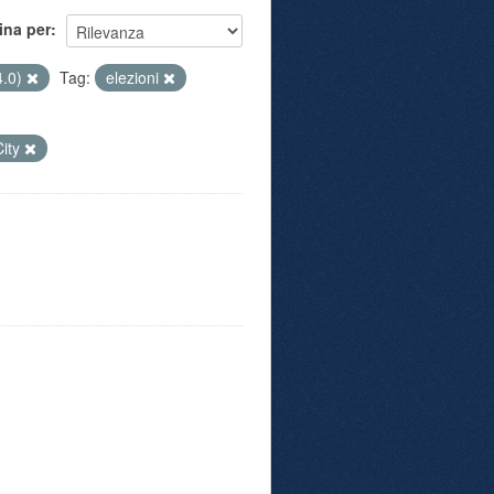
ina per
4.0)
Tag:
elezioni
City