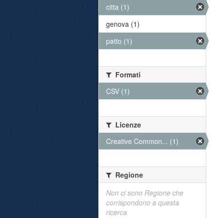
citta (1)
genova (1)
patto (1)
Formati
CSV (1)
Licenze
Creative Common... (1)
Regione
Non ci sono Regione che
corrispondono a questa
ricerca