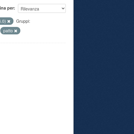
ina per
4.0)
Gruppi:
patto