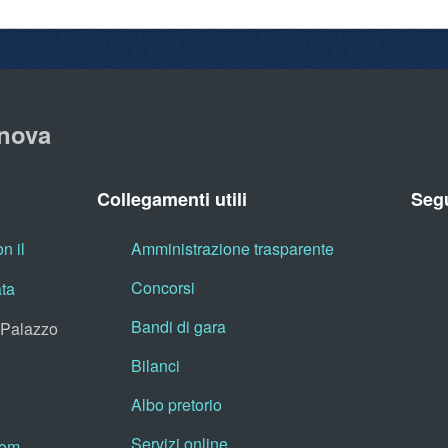
nova
Collegamenti utili
Segu
n il
Amministrazione trasparente
Concorsi
ata
Bandi di gara
, Palazzo
Bilanci
Albo pretorio
Servizi online
oom