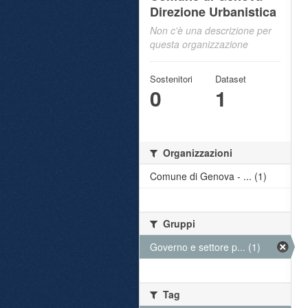
Direzione Urbanistica
Non c'è una descrizione per
questa organizzazione
Sostenitori
Dataset
0
1
Organizzazioni
Comune di Genova - ... (1)
Gruppi
Governo e settore p... (1)
Tag