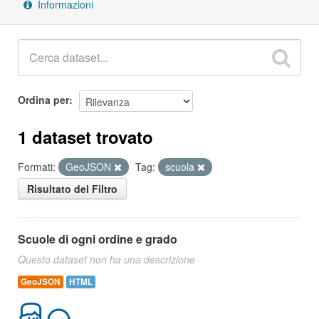
Informazioni
Ordina per
1 dataset trovato
Formati:
GeoJSON
Tag:
scuola
Risultato del Filtro
Scuole di ogni ordine e grado
Questo dataset non ha una descrizione
GeoJSON
HTML