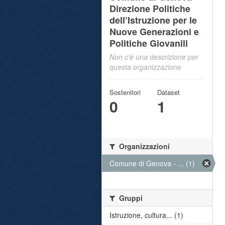
Direzione Politiche
dell’Istruzione per le
Nuove Generazioni e
Politiche Giovanili
Non c'è una descrizione per
questa organizzazione
Sostenitori
Dataset
0
1
Organizzazioni
Comune di Genova - ... (1)
Gruppi
Istruzione, cultura... (1)