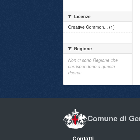
Licenze
Creative Common... (1)
Regione
Non ci sono Regione che
corrispondono a questa
ricerca
Comune di Ge
Contatti