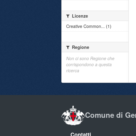
Licenze
Creative Common... (1)
Regione
Non ci sono Regione che
corrispondono a questa
ricerca
Comune di Ge
Contatti