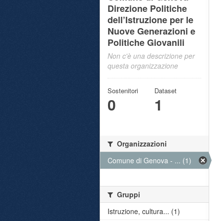
Direzione Politiche
dell’Istruzione per le
Nuove Generazioni e
Politiche Giovanili
Non c'è una descrizione per
questa organizzazione
Sostenitori
Dataset
0
1
Organizzazioni
Comune di Genova - ... (1)
Gruppi
Istruzione, cultura... (1)