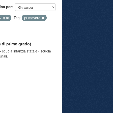
ina per
4.0)
Tag:
primavera
a di primo grado)
 scuola infanzia statale - scuola
nali.