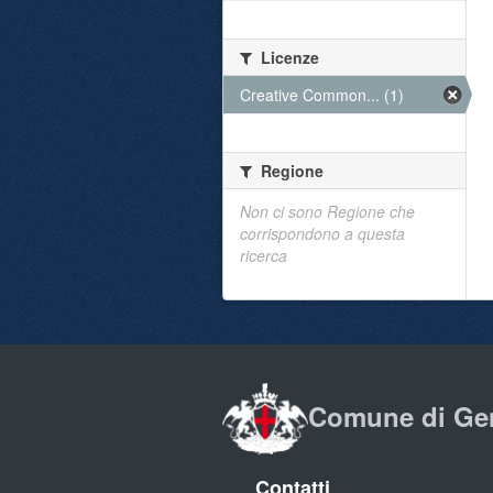
Licenze
Creative Common... (1)
Regione
Non ci sono Regione che
corrispondono a questa
ricerca
Comune di Ge
Contatti