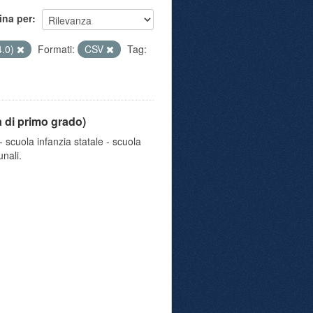
ina per
4.0)
Formati:
CSV
Tag:
a di primo grado)
 scuola infanzia statale - scuola
nali.