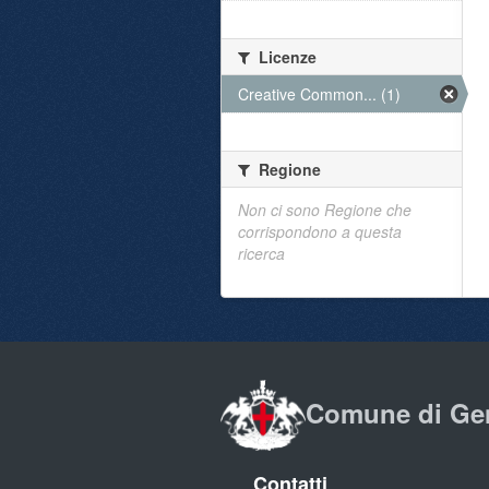
Licenze
Creative Common... (1)
Regione
Non ci sono Regione che
corrispondono a questa
ricerca
Comune di Ge
Contatti