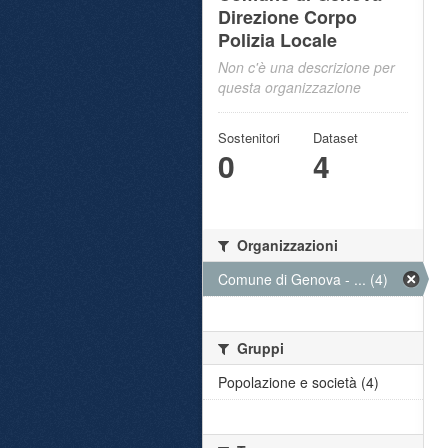
Direzione Corpo
Polizia Locale
Non c'è una descrizione per
questa organizzazione
Sostenitori
Dataset
0
4
Organizzazioni
Comune di Genova - ... (4)
Gruppi
Popolazione e società (4)