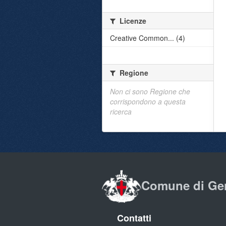
Licenze
Creative Common... (4)
Regione
Non ci sono Regione che
corrispondono a questa
ricerca
Comune di Ge
Contatti