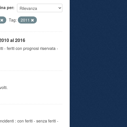
ina per
e
Tag:
2011
2010 al 2016
iti - feriti con prognosi riservata -
olti.
identi : con feriti - senza feriti -