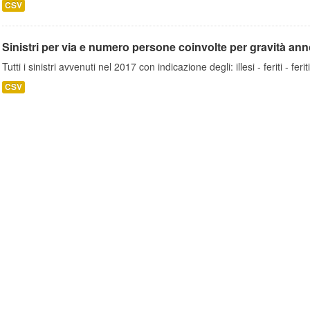
CSV
Sinistri per via e numero persone coinvolte per gravità an
Tutti i sinistri avvenuti nel 2017 con indicazione degli: illesi - feriti - fe
CSV