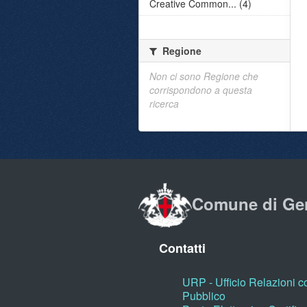
Creative Common... (4)
Regione
Non ci sono Regione che
corrispondono a questa
ricerca
Comune di Ge
Contatti
URP - Ufficio Relazioni co
Pubblico