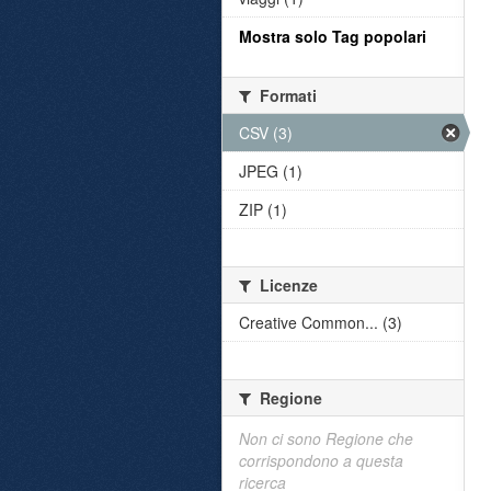
Mostra solo Tag popolari
Formati
CSV (3)
JPEG (1)
ZIP (1)
Licenze
Creative Common... (3)
Regione
Non ci sono Regione che
corrispondono a questa
ricerca