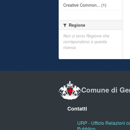
Creative Common... (1)
Regione
Non ci sono Regione che
corrispondono a questa
ricerca
Comune di Ge
Contatti
URP - Ufficio Relazioni co
Pubblico