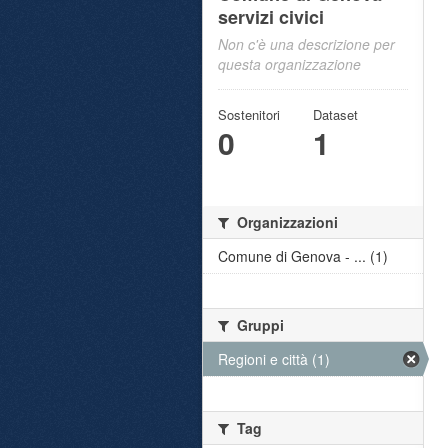
servizi civici
Non c'è una descrizione per
questa organizzazione
Sostenitori
Dataset
0
1
Organizzazioni
Comune di Genova - ... (1)
Gruppi
Regioni e città (1)
Tag