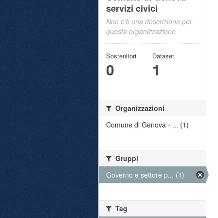
servizi civici
Non c'è una descrizione per
questa organizzazione
Sostenitori
Dataset
0
1
Organizzazioni
Comune di Genova - ... (1)
Gruppi
Governo e settore p... (1)
Tag