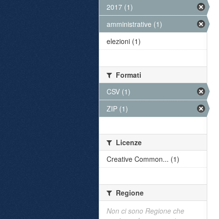
2017 (1)
amministrative (1)
elezioni (1)
Formati
CSV (1)
ZIP (1)
Licenze
Creative Common... (1)
Regione
Non ci sono Regione che