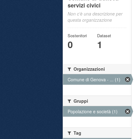
servizi civici
Non c'è una descrizione per
questa organizzazione
Sostenitori
Dataset
0
1
Organizzazioni
Comune di Genova - ... (1)
Gruppi
Popolazione e società (1)
Tag