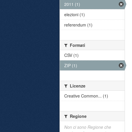
2011 (1)
elezioni (1)
referendum (1)
Formati
CSV (1)
ZIP (1)
Licenze
Creative Common... (1)
Regione
Non ci sono Regione che