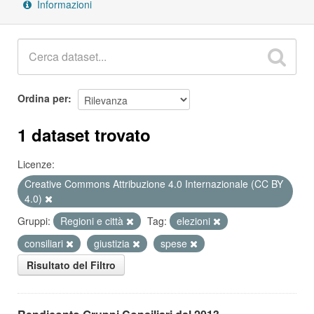
Informazioni
Ordina per
1 dataset trovato
Licenze:
Creative Commons Attribuzione 4.0 Internazionale (CC BY
4.0)
Gruppi:
Regioni e città
Tag:
elezioni
consiliari
giustizia
spese
Risultato del Filtro