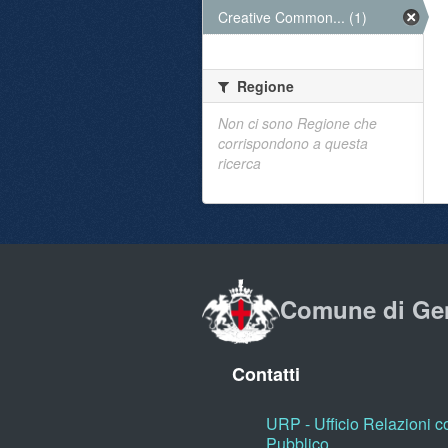
Creative Common... (1)
Regione
Non ci sono Regione che
corrispondono a questa
ricerca
Comune di Ge
Contatti
URP - Ufficio Relazioni co
Pubblico