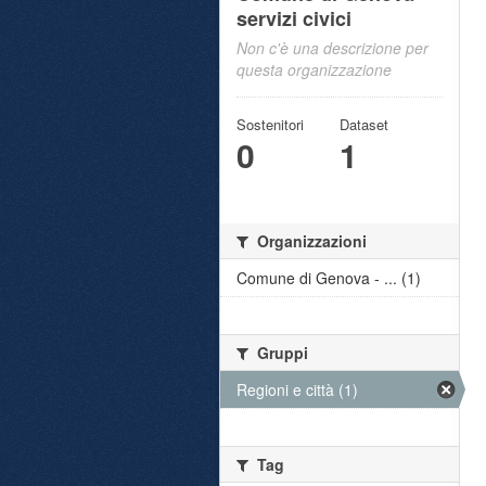
servizi civici
Non c'è una descrizione per
questa organizzazione
Sostenitori
Dataset
0
1
Organizzazioni
Comune di Genova - ... (1)
Gruppi
Regioni e città (1)
Tag