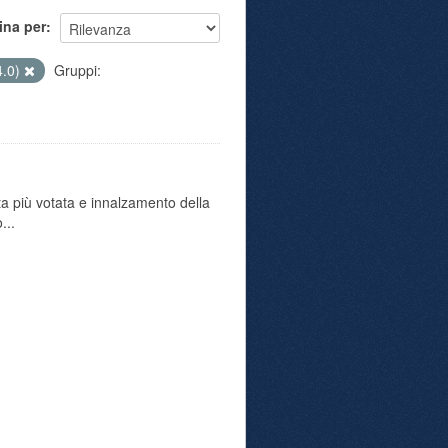
ina per
4.0)
Gruppi:
ta più votata e innalzamento della
...