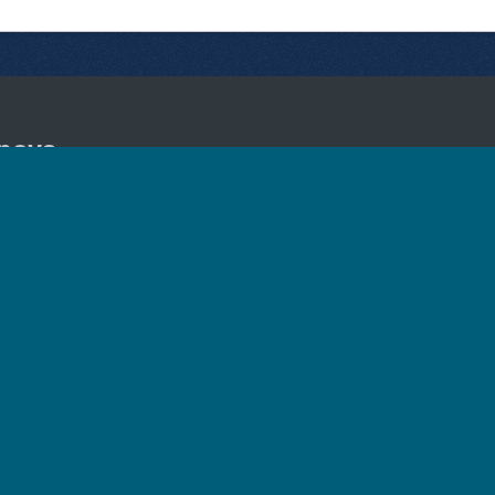
nova
Collegamenti utili
Segu
n il
Amministrazione trasparente
Concorsi
ata
Bandi di gara
, Palazzo
Bilanci
Albo pretorio
Servizi online
oom