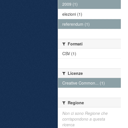
2009 (1)
elezioni (1)
referendum (1)
Formati
CSV (1)
Licenze
Creative Common... (1)
Regione
Non ci sono Regione che
corrispondono a questa
ricerca