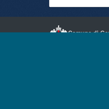
Comune di Ge
Contatti
URP - Ufficio Relazioni co
Pubblico
Posta Elettronica Certific
Numero Unico: 010.1010
Indirizzo: Via Garibaldi 9
Tursi, 16124 Genova
P. Iva: 00856930102
Ufficio stampa - Press R