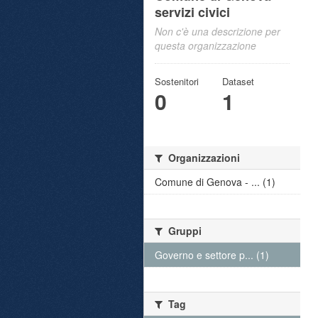
servizi civici
Non c'è una descrizione per
questa organizzazione
Sostenitori
Dataset
0
1
Organizzazioni
Comune di Genova - ... (1)
Gruppi
Governo e settore p... (1)
Tag