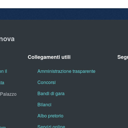
nova
Collegamenti utili
Segu
n il
Amministrazione trasparente
Concorsi
ata
Bandi di gara
, Palazzo
Bilanci
Albo pretorio
Servizi online
oom