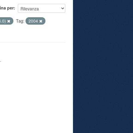
ina per
4.0)
Tag:
2004
.