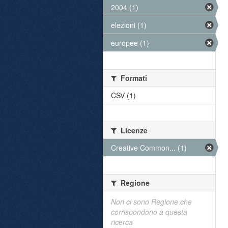
2004 (1)
elezioni (1)
europee (1)
Formati
CSV (1)
Licenze
Creative Common... (1)
Regione
Non ci sono Regione che
corrispondono a questa
ricerca