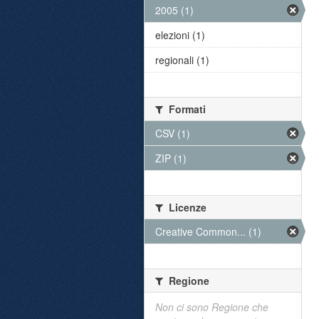
2005 (1)
elezioni (1)
regionali (1)
Formati
CSV (1)
ZIP (1)
Licenze
Creative Common... (1)
Regione
Non ci sono Regione che