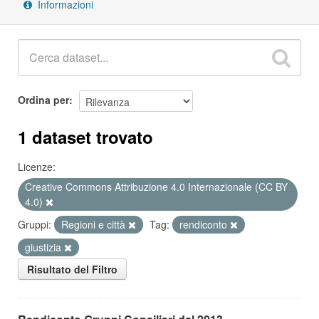
Informazioni
Ordina per
1 dataset trovato
Licenze:
Creative Commons Attribuzione 4.0 Internazionale (CC BY
4.0)
Gruppi:
Regioni e città
Tag:
rendiconto
giustizia
Risultato del Filtro