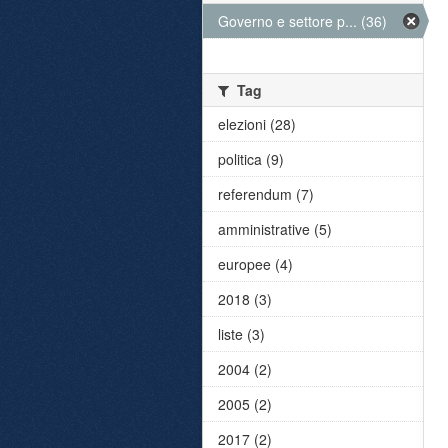
Governo e settore p... (36)
Tag
elezioni (28)
politica (9)
referendum (7)
amministrative (5)
europee (4)
2018 (3)
liste (3)
2004 (2)
2005 (2)
2017 (2)