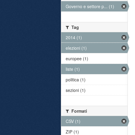
Governo e settore p... (1)
Tag
2014 (1)
elezioni (1)
europee (1)
liste (1)
politica (1)
sezioni (1)
Formati
CSV (1)
ZIP (1)