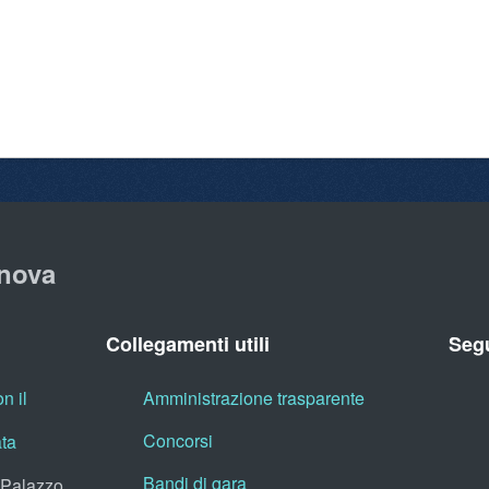
nova
Collegamenti utili
Segu
n il
Amministrazione trasparente
Concorsi
ata
Bandi di gara
, Palazzo