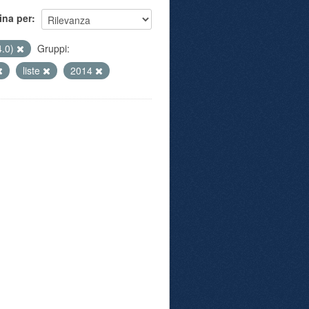
ina per
4.0)
Gruppi:
liste
2014