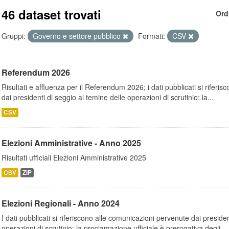
46 dataset trovati
Ord
Gruppi:
Governo e settore pubblico
Formati:
CSV
Referendum 2026
Risultati e affluenza per il Referendum 2026; i dati pubblicati si riferi
dai presidenti di seggio al temine delle operazioni di scrutinio; la...
CSV
Elezioni Amministrative - Anno 2025
Risultati ufficiali Elezioni Amministrative 2025
CSV
ZIP
Elezioni Regionali - Anno 2024
I dati pubblicati si riferiscono alle comunicazioni pervenute dai presiden
operazioni di scrutinio; la proclamazione ufficiale è prerogativa degli...