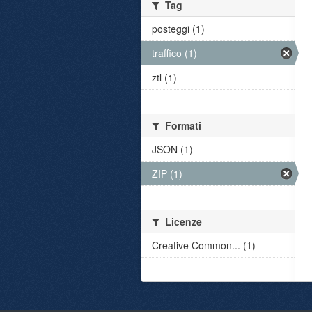
Tag
posteggi (1)
traffico (1)
ztl (1)
Formati
JSON (1)
ZIP (1)
Licenze
Creative Common... (1)