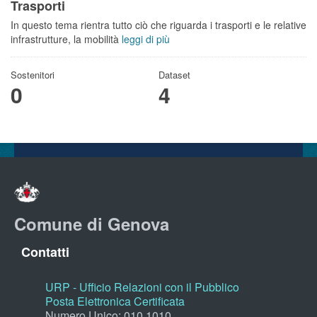
Trasporti
In questo tema rientra tutto ciò che riguarda i trasporti e le relative
infrastrutture, la mobilità
leggi di più
Sostenitori
Dataset
0
4
Comune di Genova
Contatti
URP - Ufficio Relazioni con il Pubblico
Posta Elettronica Certificata
Numero Unico: 010.1010