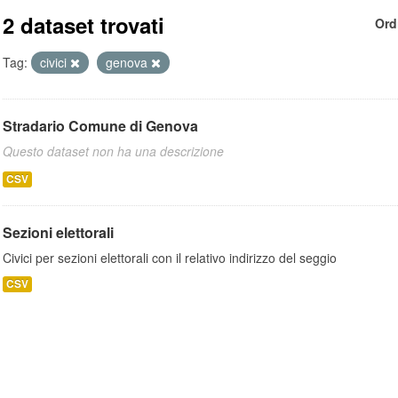
2 dataset trovati
Ord
Tag:
civici
genova
Stradario Comune di Genova
Questo dataset non ha una descrizione
CSV
Sezioni elettorali
Civici per sezioni elettorali con il relativo indirizzo del seggio
CSV