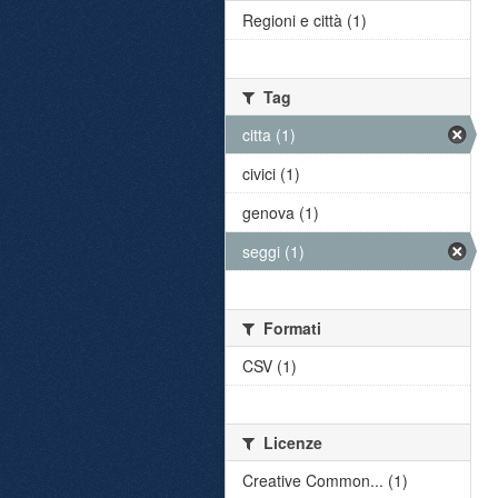
Regioni e città (1)
Tag
citta (1)
civici (1)
genova (1)
seggi (1)
Formati
CSV (1)
Licenze
Creative Common... (1)