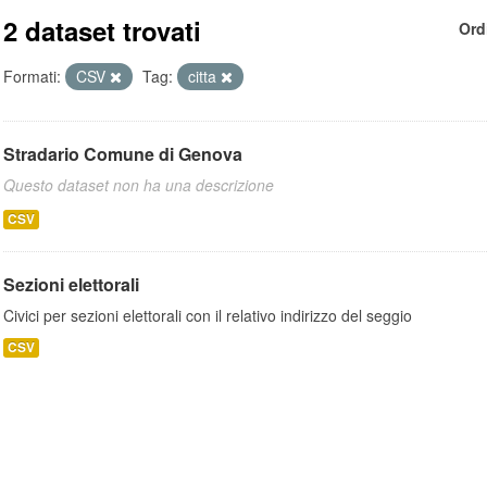
2 dataset trovati
Ord
Formati:
CSV
Tag:
citta
Stradario Comune di Genova
Questo dataset non ha una descrizione
CSV
Sezioni elettorali
Civici per sezioni elettorali con il relativo indirizzo del seggio
CSV