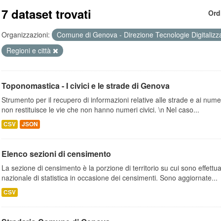
7 dataset trovati
Ord
Organizzazioni:
Comune di Genova - Direzione Tecnologie Digitalizz
Regioni e città
Toponomastica - I civici e le strade di Genova
Strumento per il recupero di informazioni relative alle strade e ai numer
non restituisce le vie che non hanno numeri civici. \n Nel caso...
CSV
JSON
Elenco sezioni di censimento
La sezione di censimento è la porzione di territorio su cui sono effettuate
nazionale di statistica in occasione dei censimenti. Sono aggiornate...
CSV