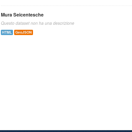
Mura Seicentesche
Questo dataset non ha una descrizione
HTML
GeoJSON