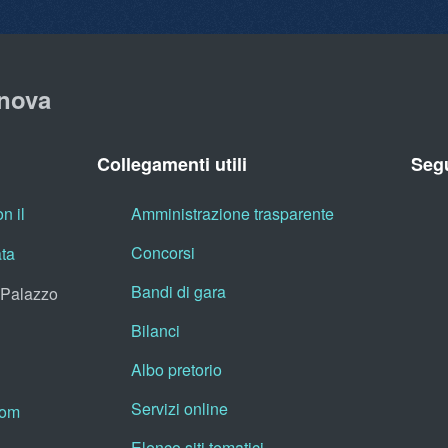
nova
Collegamenti utili
Segu
n il
Amministrazione trasparente
Concorsi
ata
Bandi di gara
, Palazzo
Bilanci
Albo pretorio
Servizi online
oom
Elenco siti tematici