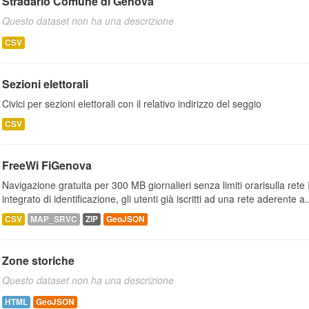
Stradario Comune di Genova
Questo dataset non ha una descrizione
CSV
Sezioni elettorali
Civici per sezioni elettorali con il relativo indirizzo del seggio
CSV
FreeWi FiGenova
Navigazione gratuita per 300 MB giornalieri senza limiti orarisulla rete
integrato di identificazione, gli utenti già iscritti ad una rete aderente a.
CSV
MAP_SRVC
ZIP
GeoJSON
Zone storiche
Questo dataset non ha una descrizione
HTML
GeoJSON