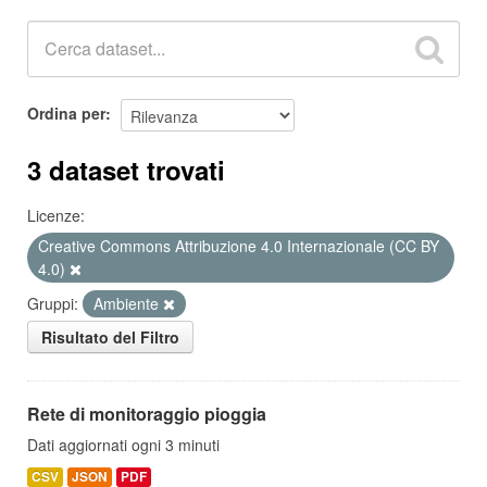
Ordina per
3 dataset trovati
Licenze:
Creative Commons Attribuzione 4.0 Internazionale (CC BY
4.0)
Gruppi:
Ambiente
Risultato del Filtro
Rete di monitoraggio pioggia
Dati aggiornati ogni 3 minuti
CSV
JSON
PDF