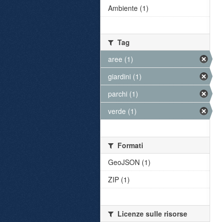
Ambiente (1)
Tag
aree (1)
giardini (1)
parchi (1)
verde (1)
Formati
GeoJSON (1)
ZIP (1)
Licenze sulle risorse