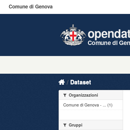
Comune di Genova
openda
Comune di Ge
Dataset
Organizzazioni
Comune di Genova - ... (1)
Gruppi