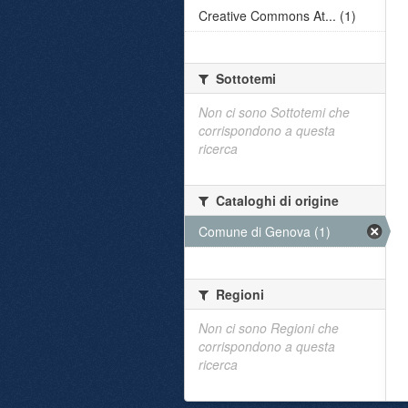
Creative Commons At... (1)
Sottotemi
Non ci sono Sottotemi che
corrispondono a questa
ricerca
Cataloghi di origine
Comune di Genova (1)
Regioni
Non ci sono Regioni che
corrispondono a questa
ricerca