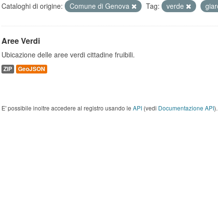
Cataloghi di origine:
Comune di Genova
Tag:
verde
giar
Aree Verdi
Ubicazione delle aree verdi cittadine fruibili.
ZIP
GeoJSON
E' possibile inoltre accedere al registro usando le
API
(vedi
Documentazione API
).