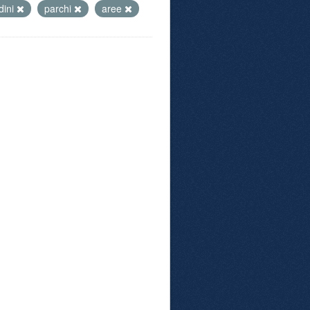
dini
parchi
aree