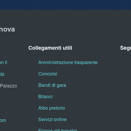
nova
Collegamenti utili
Segu
n il
Amministrazione trasparente
Concorsi
ata
Bandi di gara
, Palazzo
Bilanci
Albo pretorio
Servizi online
oom
Elenco siti tematici