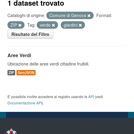
1 dataset trovato
Cataloghi di origine:
Comune di Genova
Formati:
ZIP
Tag:
verde
giardini
Risultato del Filtro
Aree Verdi
Ubicazione delle aree verdi cittadine fruibili.
ZIP
GeoJSON
E' possibile inoltre accedere al registro usando le
API
(vedi
Documentazione API
).