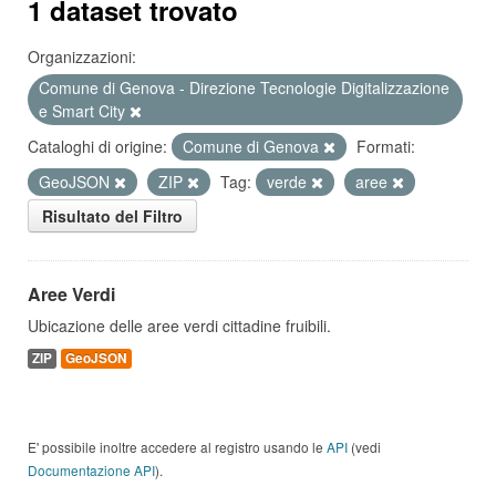
1 dataset trovato
Organizzazioni:
Comune di Genova - Direzione Tecnologie Digitalizzazione
e Smart City
Cataloghi di origine:
Comune di Genova
Formati:
GeoJSON
ZIP
Tag:
verde
aree
Risultato del Filtro
Aree Verdi
Ubicazione delle aree verdi cittadine fruibili.
ZIP
GeoJSON
E' possibile inoltre accedere al registro usando le
API
(vedi
Documentazione API
).