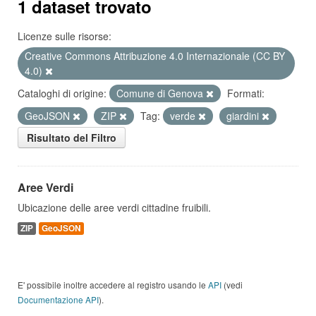
1 dataset trovato
Licenze sulle risorse:
Creative Commons Attribuzione 4.0 Internazionale (CC BY
4.0)
Cataloghi di origine:
Comune di Genova
Formati:
GeoJSON
ZIP
Tag:
verde
giardini
Risultato del Filtro
Aree Verdi
Ubicazione delle aree verdi cittadine fruibili.
ZIP
GeoJSON
E' possibile inoltre accedere al registro usando le
API
(vedi
Documentazione API
).