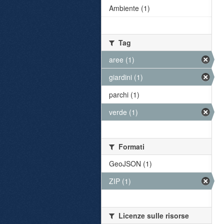
Ambiente (1)
Tag
aree (1)
giardini (1)
parchi (1)
verde (1)
Formati
GeoJSON (1)
ZIP (1)
Licenze sulle risorse