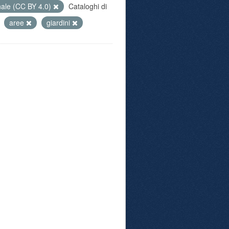
nale (CC BY 4.0)
Cataloghi di
aree
giardini