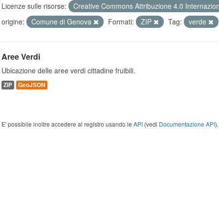
Licenze sulle risorse:
Creative Commons Attribuzione 4.0 Internazio
origine:
Comune di Genova
Formati:
ZIP
Tag:
verde
Aree Verdi
Ubicazione delle aree verdi cittadine fruibili.
ZIP
GeoJSON
E' possibile inoltre accedere al registro usando le
API
(vedi
Documentazione API
).