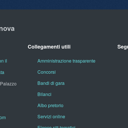
nova
Collegamenti utili
Segu
n il
Amministrazione trasparente
Concorsi
ata
Bandi di gara
, Palazzo
Bilanci
Albo pretorio
Servizi online
oom
Elenco siti tematici