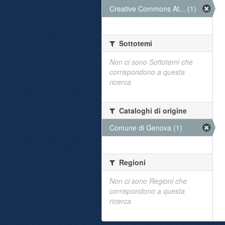
Creative Commons At... (1)
Sottotemi
Non ci sono Sottotemi che
corrispondono a questa
ricerca
Cataloghi di origine
Comune di Genova (1)
Regioni
Non ci sono Regioni che
corrispondono a questa
ricerca