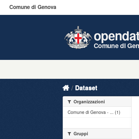
Comune di Genova
openda
Comune di Ge
Dataset
Organizzazioni
Comune di Genova - ... (1)
Gruppi